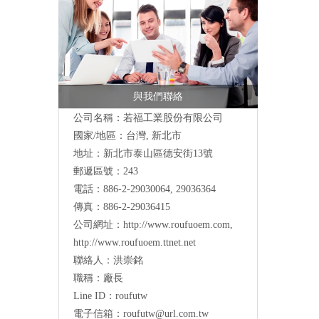
與我們聯絡
公司名稱：若福工業股份有限公司
國家/地區：台灣, 新北市
地址：
新北市泰山區德安街13號
郵遞區號：243
電話：886-2-29030064, 29036364
傳真：886-2-29036415
公司網址：
http://www.roufuoem.com
,
http://www.roufuoem.ttnet.net
聯絡人：洪崇銘
職稱：廠長
Line ID：roufutw
電子信箱：
roufutw@url.com.tw