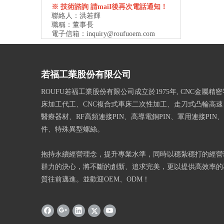
※ 技術諮詢 請maiI後再次電話通知！
聯絡人：洪若輝
職稱：董事長
電子信箱：
inquiry@roufuoem.com
若福工業股份有限公司
ROUFU若福工業股份有限公司成立於1975年, CNC金屬精
床加工代工、CNC複合式車床二次性加工、走刀式凸輪高
醫療器材、RF高頻連接PIN、高導電銅PIN、軍用連接PIN
件、特殊異型螺絲。
抱持永續經營理念，提升專業水準，同時以穩紮穩打的經營
群力的決心，將不斷的創新、追求完美，更以提供高效率的
質往前邁進。並歡迎OEM、ODM！