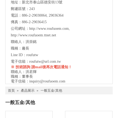
地址：
新北市泰山區德安街13號
郵遞區號：243
電話：886-2-29030064, 29036364
傳真：886-2-29036415
公司網址：
http://www.roufuoem.com
,
http://www.roufuoem.ttnet.net
聯絡人：洪崇銘
職稱：廠長
Line ID：roufutw
電子信箱：
roufutw@url.com.tw
※ 技術諮詢 請maiI後再次電話通知！
聯絡人：洪若輝
職稱：董事長
電子信箱：
inquiry@roufuoem.com
首頁
»
產品展示
»
一般五金/其他
一般五金/其他