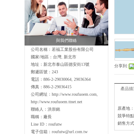
與我們聯絡
公司名稱：若福工業股份有限公司
國家/地區：台灣, 新北市
地址：
新北市泰山區德安街13號
分享到:
郵遞區號：243
電話：886-2-29030064, 29036364
傳真：886-2-29036415
產品描
公司網址：
http://www.roufuoem.com
,
http://www.roufuoem.ttnet.net
原產地
聯絡人：洪崇銘
競爭特
職稱：廠長
銷售方
Line ID：roufutw
電子信箱：
roufutw@url.com.tw