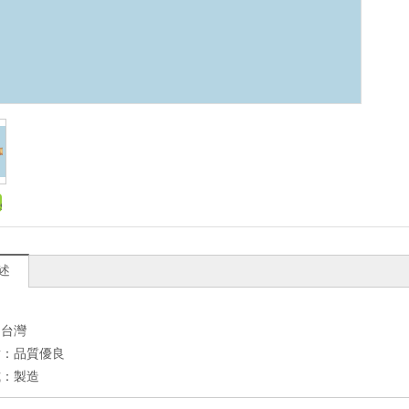
述
：台灣
點：品質優良
式：製造