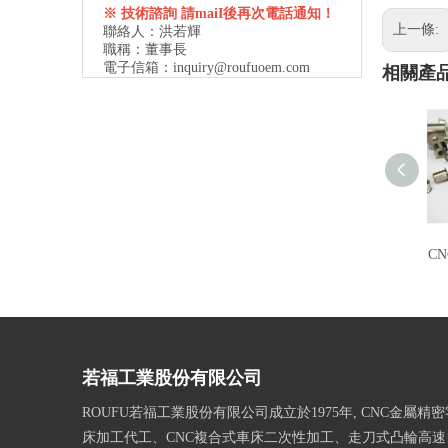
※ 技術諮詢 請maiI後再次電話通知！
上一條:
聯絡人：洪若輝
職稱：董事長
電子信箱：
inquiry@roufuoem.com
相關產
C
若福工業股份有限公司
ROUFU若福工業股份有限公司成立於1975年, CNC金屬精
床加工代工、CNC複合式車床二次性加工、走刀式凸輪高