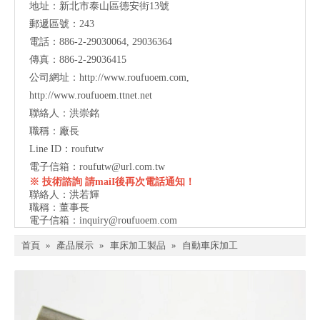
地址：
新北市泰山區德安街13號
郵遞區號：243
電話：886-2-29030064, 29036364
傳真：886-2-29036415
公司網址：
http://www.roufuoem.com
,
http://www.roufuoem.ttnet.net
聯絡人：洪崇銘
職稱：廠長
Line ID：roufutw
電子信箱：
roufutw@url.com.tw
※ 技術諮詢 請maiI後再次電話通知！
聯絡人：洪若輝
職稱：董事長
電子信箱：
inquiry@roufuoem.com
首頁
»
產品展示
»
車床加工製品
»
自動車床加工