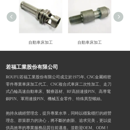
自動車床加工
自動車床加工
若福工業股份有限公司
ROUFU若福工業股份有限公司成立於1975年, CNC金屬精密
零件專業車床加工代工、CNC複合式車床二次性加工、走刀
式凸輪高速自動車床、醫療器材、RF高頻連接PIN、高導電
銅PIN、軍用連接PIN、機械五金零件、特殊異型螺絲。
抱持永續經營理念，提升專業水準，同時以穩紮穩打的經營
理念、群策群力的決心，將不斷的創新、追求完美，更以提
供高效率的專業服務品質往前邁進。並歡迎OEM、ODM！