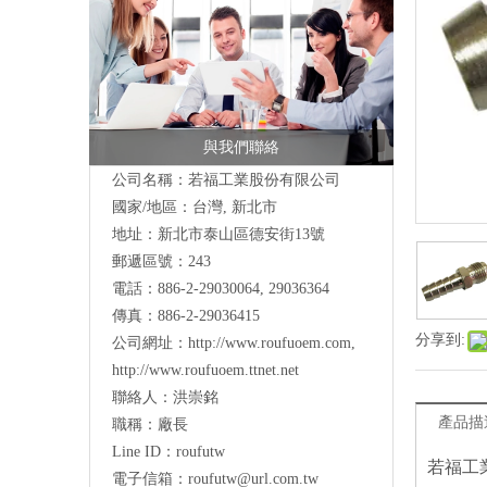
與我們聯絡
公司名稱：若福工業股份有限公司
國家/地區：台灣, 新北市
地址：
新北市泰山區德安街13號
郵遞區號：243
電話：886-2-29030064, 29036364
傳真：886-2-29036415
分享到:
公司網址：
http://www.roufuoem.com
,
http://www.roufuoem.ttnet.net
聯絡人：洪崇銘
產品描
職稱：廠長
Line ID：roufutw
若福工
電子信箱：
roufutw@url.com.tw