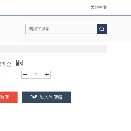
繁體中文
搜索
床五金
：
詢價
加入詢價籃